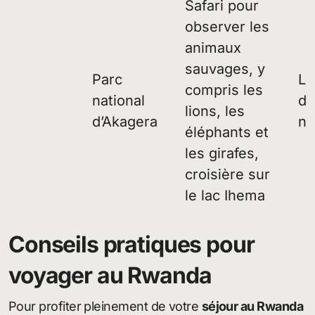
Safari pour
observer les
animaux
sauvages, y
Parc
Lo
compris les
national
du
lions, les
d’Akagera
na
éléphants et
les girafes,
croisière sur
le lac Ihema
Conseils pratiques pour
voyager au Rwanda
Pour profiter pleinement de votre
séjour au Rwanda