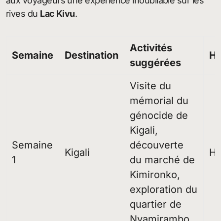
aux voyageurs une expérience inoubliable sur les
rives du
Lac Kivu
.
Activités
Semaine
Destination
H
suggérées
Visite du
mémorial du
génocide de
Kigali,
Semaine
découverte
Kigali
Hô
1
du marché de
Kimironko,
exploration du
quartier de
Nyamirambo