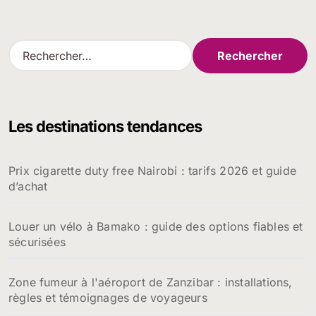
R
e
c
h
e
Les destinations tendances
r
c
h
Prix cigarette duty free Nairobi : tarifs 2026 et guide
e
d’achat
r
:
Louer un vélo à Bamako : guide des options fiables et
sécurisées
Zone fumeur à l'aéroport de Zanzibar : installations,
règles et témoignages de voyageurs