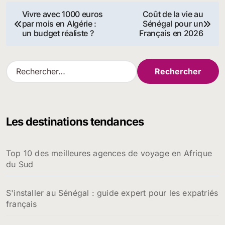
Navigation
Vivre avec 1000 euros
Coût de la vie au
par mois en Algérie :
Sénégal pour un
de
un budget réaliste ?
Français en 2026
l’article
R
e
c
h
e
Les destinations tendances
r
c
h
Top 10 des meilleures agences de voyage en Afrique
e
du Sud
r
:
S'installer au Sénégal : guide expert pour les expatriés
français