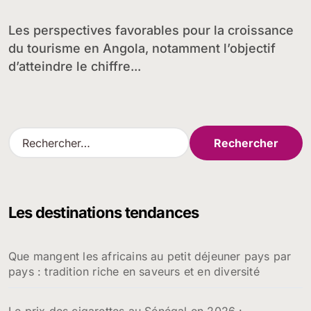
Les perspectives favorables pour la croissance
du tourisme en Angola, notamment l’objectif
d’atteindre le chiffre...
R
e
c
h
e
Les destinations tendances
r
c
h
Que mangent les africains au petit déjeuner pays par
e
pays : tradition riche en saveurs et en diversité
r
:
Le prix des cigarettes au Sénégal en 2026 :