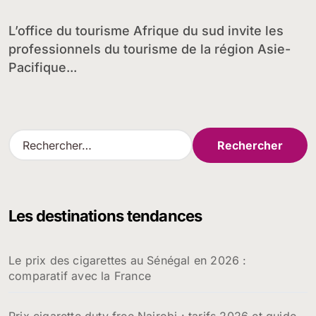
L’office du tourisme Afrique du sud invite les
professionnels du tourisme de la région Asie-
Pacifique...
R
e
c
h
e
Les destinations tendances
r
c
h
Le prix des cigarettes au Sénégal en 2026 :
e
comparatif avec la France
r
:
Prix cigarette duty free Nairobi : tarifs 2026 et guide