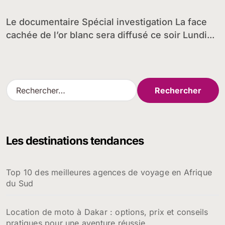
Le documentaire Spécial investigation La face
cachée de l’or blanc sera diffusé ce soir Lundi...
R
e
c
h
e
Les destinations tendances
r
c
h
Top 10 des meilleures agences de voyage en Afrique
e
du Sud
r
:
Location de moto à Dakar : options, prix et conseils
pratiques pour une aventure réussie