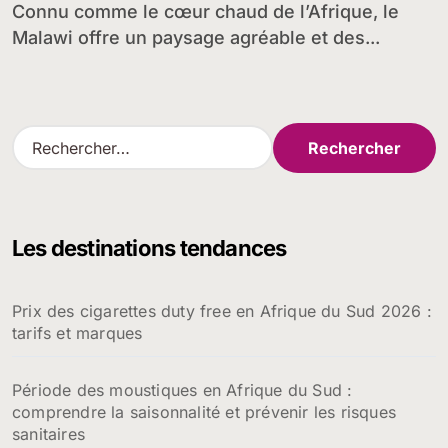
Connu comme le cœur chaud de l’Afrique, le
Malawi offre un paysage agréable et des...
R
e
c
h
e
Les destinations tendances
r
c
h
Prix des cigarettes duty free en Afrique du Sud 2026 :
e
tarifs et marques
r
:
Période des moustiques en Afrique du Sud :
comprendre la saisonnalité et prévenir les risques
sanitaires