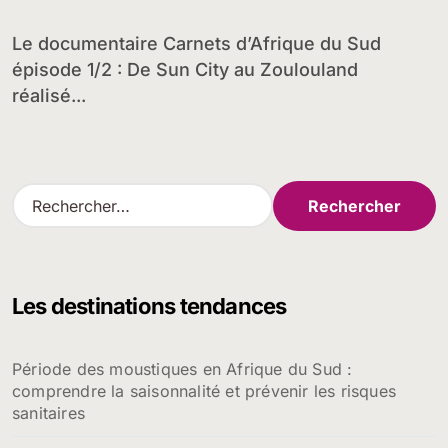
Zoulouland
Le documentaire Carnets d’Afrique du Sud
épisode 1/2 : De Sun City au Zoulouland
réalisé...
R
e
c
h
e
Les destinations tendances
r
c
h
Période des moustiques en Afrique du Sud :
e
comprendre la saisonnalité et prévenir les risques
r
sanitaires
: