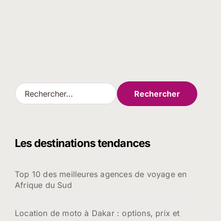
R
e
c
h
e
Les destinations tendances
r
c
h
Top 10 des meilleures agences de voyage en
e
Afrique du Sud
r
:
Location de moto à Dakar : options, prix et