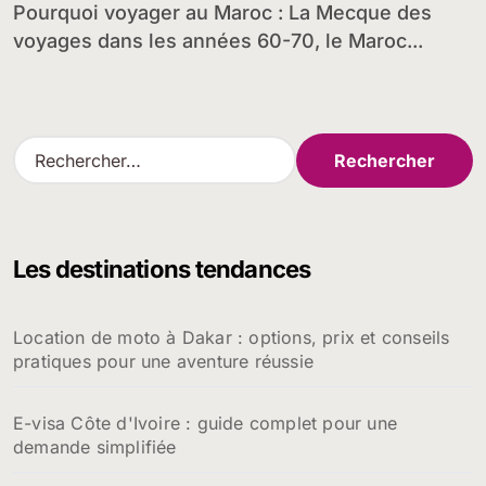
Pourquoi voyager au Maroc : La Mecque des
voyages dans les années 60-70, le Maroc...
R
e
c
h
e
Les destinations tendances
r
c
h
Location de moto à Dakar : options, prix et conseils
e
pratiques pour une aventure réussie
r
:
E-visa Côte d'Ivoire : guide complet pour une
demande simplifiée