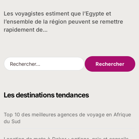
revenir
Les voyagistes estiment que l’Egypte et
l’ensemble de la région peuvent se remettre
rapidement de...
R
e
c
h
e
Les destinations tendances
r
c
h
Top 10 des meilleures agences de voyage en Afrique
e
du Sud
r
:
Location de moto à Dakar : options, prix et conseils