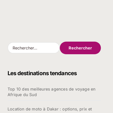
R
e
c
h
e
Les destinations tendances
r
c
h
Top 10 des meilleures agences de voyage en
e
Afrique du Sud
r
:
Location de moto à Dakar : options, prix et