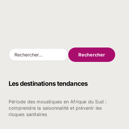
R
e
c
h
e
Les destinations tendances
r
c
h
Période des moustiques en Afrique du Sud :
e
comprendre la saisonnalité et prévenir les
r
risques sanitaires
: