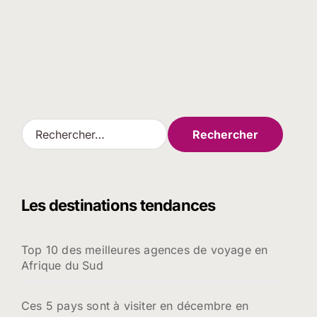
R
e
c
h
e
Les destinations tendances
r
c
h
Top 10 des meilleures agences de voyage en
e
Afrique du Sud
r
:
Ces 5 pays sont à visiter en décembre en