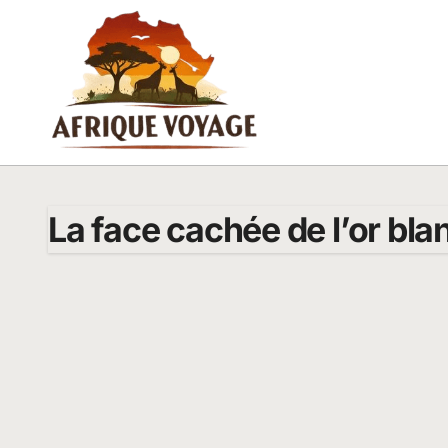
Passer
au
contenu
La face cachée de l’or bla