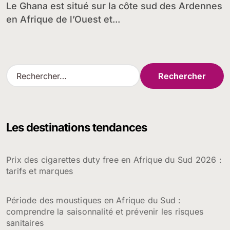
Le Ghana est situé sur la côte sud des Ardennes
en Afrique de l’Ouest et...
R
e
c
h
e
Les destinations tendances
r
c
h
Prix des cigarettes duty free en Afrique du Sud 2026 :
e
tarifs et marques
r
:
Période des moustiques en Afrique du Sud :
comprendre la saisonnalité et prévenir les risques
sanitaires