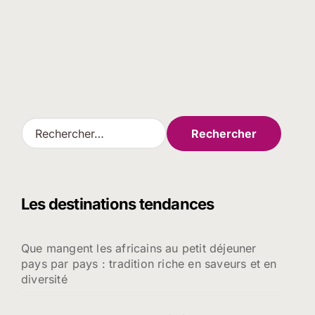
R
e
c
h
e
Les destinations tendances
r
c
h
Que mangent les africains au petit déjeuner
e
pays par pays : tradition riche en saveurs et en
r
diversité
: