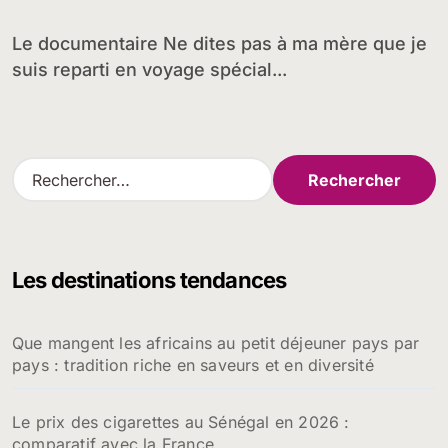
Johannesburg / Lagos
Le documentaire Ne dites pas à ma mère que je
suis reparti en voyage spécial...
R
e
c
h
e
Les destinations tendances
r
c
h
Que mangent les africains au petit déjeuner pays par
e
pays : tradition riche en saveurs et en diversité
r
:
Le prix des cigarettes au Sénégal en 2026 :
comparatif avec la France