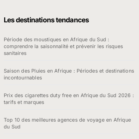
h
e
Les destinations tendances
r
c
h
Période des moustiques en Afrique du Sud :
e
comprendre la saisonnalité et prévenir les risques
r
sanitaires
:
Saison des Pluies en Afrique : Périodes et destinations
incontournables
Prix des cigarettes duty free en Afrique du Sud 2026 :
tarifs et marques
Top 10 des meilleures agences de voyage en Afrique
du Sud