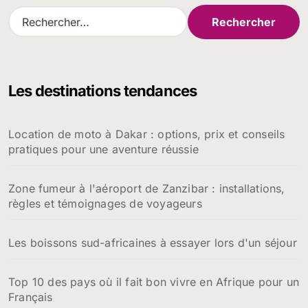
R
e
c
h
e
Les destinations tendances
r
c
h
Location de moto à Dakar : options, prix et conseils
e
pratiques pour une aventure réussie
r
:
Zone fumeur à l'aéroport de Zanzibar : installations,
règles et témoignages de voyageurs
Les boissons sud-africaines à essayer lors d'un séjour
Top 10 des pays où il fait bon vivre en Afrique pour un
Français