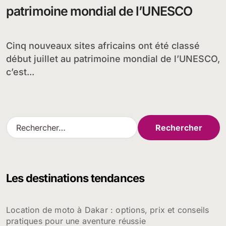
patrimoine mondial de l’UNESCO
Cinq nouveaux sites africains ont été classé
début juillet au patrimoine mondial de l’UNESCO,
c’est...
R
e
c
h
e
Les destinations tendances
r
c
h
Location de moto à Dakar : options, prix et conseils
e
pratiques pour une aventure réussie
r