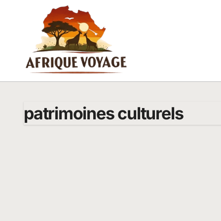
Passer
au
contenu
patrimoines culturels