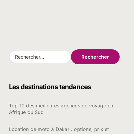
R
e
c
h
e
Les destinations tendances
r
c
h
Top 10 des meilleures agences de voyage en
e
Afrique du Sud
r
:
Location de moto à Dakar : options, prix et