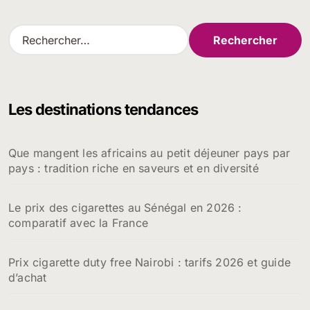
R
e
c
h
e
Les destinations tendances
r
c
h
Que mangent les africains au petit déjeuner pays par
e
pays : tradition riche en saveurs et en diversité
r
:
Le prix des cigarettes au Sénégal en 2026 :
comparatif avec la France
Prix cigarette duty free Nairobi : tarifs 2026 et guide
d’achat