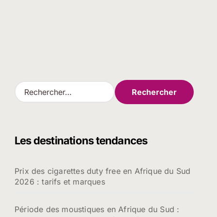
R
e
c
h
e
Les destinations tendances
r
c
h
Prix des cigarettes duty free en Afrique du Sud
e
2026 : tarifs et marques
r
:
Période des moustiques en Afrique du Sud :