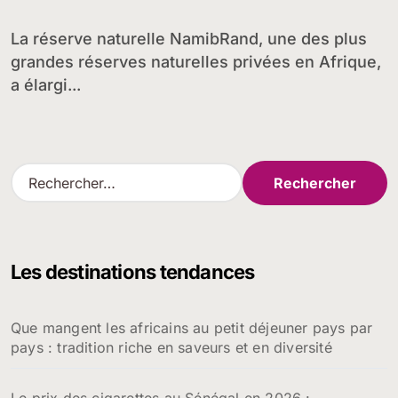
conservation
La réserve naturelle NamibRand, une des plus
grandes réserves naturelles privées en Afrique,
a élargi...
R
e
c
h
e
Les destinations tendances
r
c
h
Que mangent les africains au petit déjeuner pays par
e
pays : tradition riche en saveurs et en diversité
r
:
Le prix des cigarettes au Sénégal en 2026 :