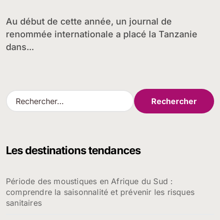
naturelles
Au début de cette année, un journal de
renommée internationale a placé la Tanzanie
dans...
R
e
c
h
e
Les destinations tendances
r
c
h
Période des moustiques en Afrique du Sud :
e
comprendre la saisonnalité et prévenir les risques
r
sanitaires
: