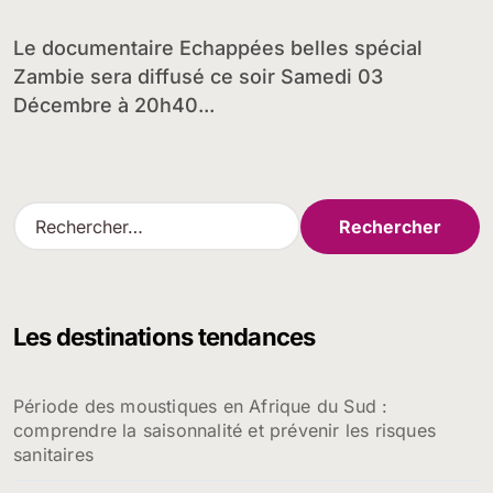
Le documentaire Echappées belles spécial
Zambie sera diffusé ce soir Samedi 03
Décembre à 20h40...
R
e
c
h
e
Les destinations tendances
r
c
h
Période des moustiques en Afrique du Sud :
e
comprendre la saisonnalité et prévenir les risques
r
sanitaires
: