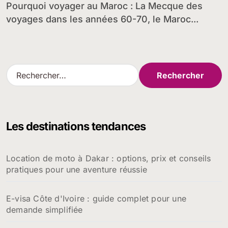
Pourquoi voyager au Maroc : La Mecque des
voyages dans les années 60-70, le Maroc...
R
e
c
h
e
Les destinations tendances
r
c
h
Location de moto à Dakar : options, prix et conseils
e
pratiques pour une aventure réussie
r
:
E-visa Côte d'Ivoire : guide complet pour une
demande simplifiée