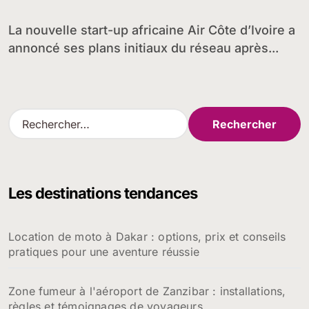
La nouvelle start-up africaine Air Côte d’Ivoire a
annoncé ses plans initiaux du réseau après...
R
e
c
h
e
Les destinations tendances
r
c
h
Location de moto à Dakar : options, prix et conseils
e
pratiques pour une aventure réussie
r
:
Zone fumeur à l'aéroport de Zanzibar : installations,
règles et témoignages de voyageurs