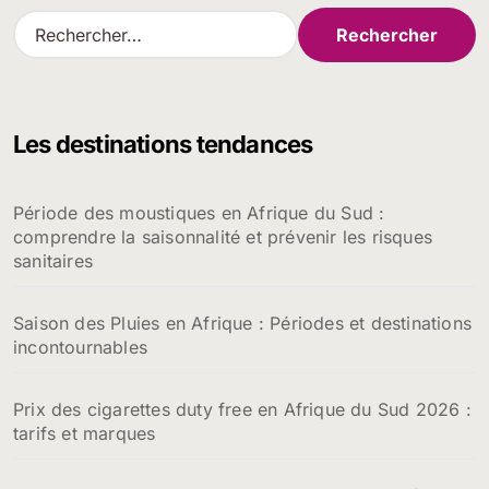
R
e
c
h
e
Les destinations tendances
r
c
h
Période des moustiques en Afrique du Sud :
e
comprendre la saisonnalité et prévenir les risques
r
sanitaires
:
Saison des Pluies en Afrique : Périodes et destinations
incontournables
Prix des cigarettes duty free en Afrique du Sud 2026 :
tarifs et marques