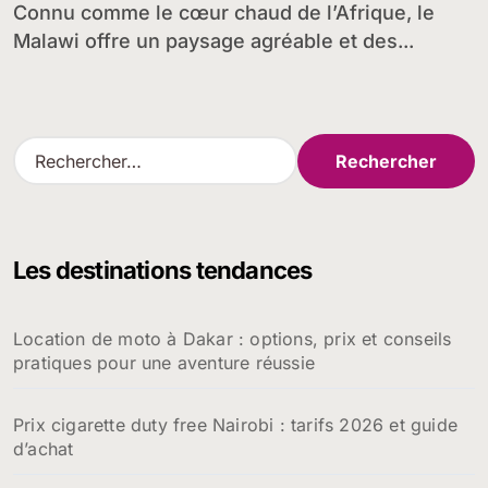
Connu comme le cœur chaud de l’Afrique, le
Malawi offre un paysage agréable et des...
R
e
c
h
e
Les destinations tendances
r
c
h
Location de moto à Dakar : options, prix et conseils
e
pratiques pour une aventure réussie
r
:
Prix cigarette duty free Nairobi : tarifs 2026 et guide
d’achat