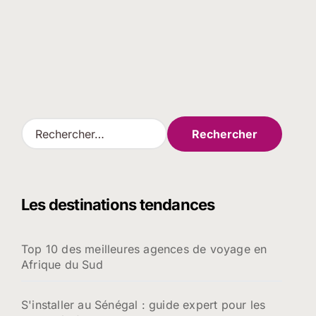
R
e
c
h
e
Les destinations tendances
r
c
h
Top 10 des meilleures agences de voyage en
e
Afrique du Sud
r
:
S'installer au Sénégal : guide expert pour les