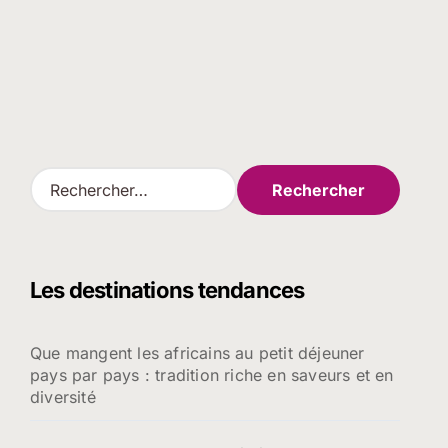
R
e
c
h
e
Les destinations tendances
r
c
h
Que mangent les africains au petit déjeuner
e
pays par pays : tradition riche en saveurs et en
r
diversité
: