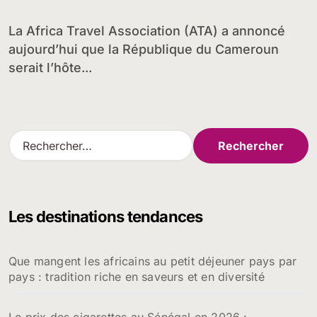
La Africa Travel Association (ATA) a annoncé
aujourd’hui que la République du Cameroun
serait l’hôte...
R
e
c
h
e
Les destinations tendances
r
c
h
Que mangent les africains au petit déjeuner pays par
e
pays : tradition riche en saveurs et en diversité
r
:
Le prix des cigarettes au Sénégal en 2026 :