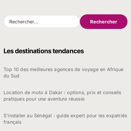
R
e
c
h
e
Les destinations tendances
r
c
h
Top 10 des meilleures agences de voyage en Afrique
e
du Sud
r
:
Location de moto à Dakar : options, prix et conseils
pratiques pour une aventure réussie
S'installer au Sénégal : guide expert pour les expatriés
français