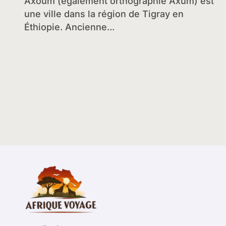
palais
Axoum (également orthographié Axum) est
une ville dans la région de Tigray en
Éthiopie. Ancienne...