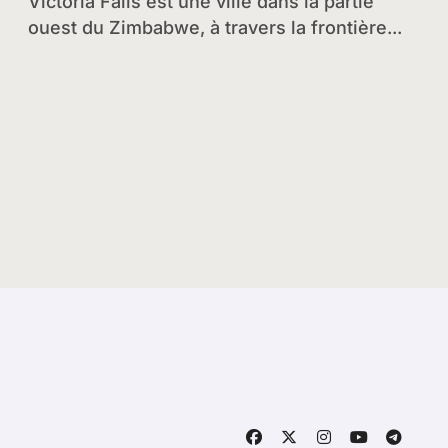
Zambie
Victoria Falls est une ville dans la partie
ouest du Zimbabwe, à travers la frontière...