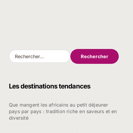
R
e
c
h
e
Les destinations tendances
r
c
h
Que mangent les africains au petit déjeuner
e
pays par pays : tradition riche en saveurs et en
r
diversité
: