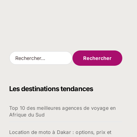
R
e
c
h
e
Les destinations tendances
r
c
h
Top 10 des meilleures agences de voyage en
e
Afrique du Sud
r
:
Location de moto à Dakar : options, prix et