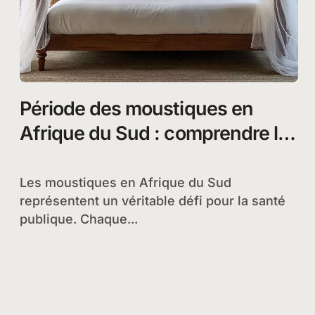
Période des moustiques en
Afrique du Sud : comprendre la
saisonnalité et prévenir les
risques sanitaires
Les moustiques en Afrique du Sud
représentent un véritable défi pour la santé
publique. Chaque...