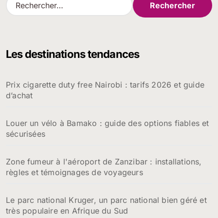
e
c
h
e
Les destinations tendances
r
c
h
Prix cigarette duty free Nairobi : tarifs 2026 et guide
e
d’achat
r
:
Louer un vélo à Bamako : guide des options fiables et
sécurisées
Zone fumeur à l'aéroport de Zanzibar : installations,
règles et témoignages de voyageurs
Le parc national Kruger, un parc national bien géré et
très populaire en Afrique du Sud