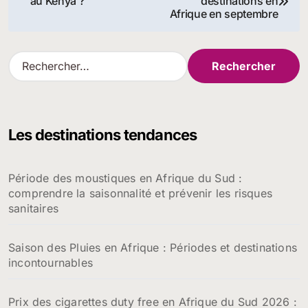
au Kenya ?
destinations en
de
Afrique en septembre
l’article
R
e
c
h
e
Les destinations tendances
r
c
h
Période des moustiques en Afrique du Sud :
e
comprendre la saisonnalité et prévenir les risques
r
sanitaires
:
Saison des Pluies en Afrique : Périodes et destinations
incontournables
Prix des cigarettes duty free en Afrique du Sud 2026 :