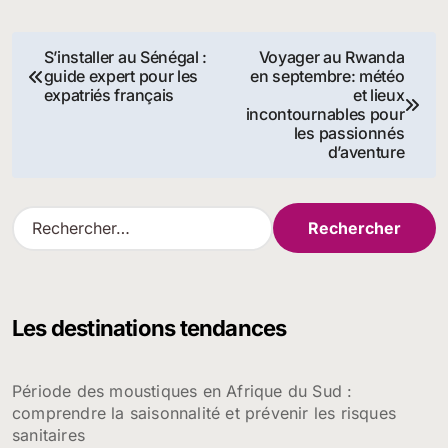
Navigation
S’installer au Sénégal :
Voyager au Rwanda
guide expert pour les
en septembre: météo
de
expatriés français
et lieux
incontournables pour
l’article
les passionnés
d’aventure
R
e
c
h
e
Les destinations tendances
r
c
h
Période des moustiques en Afrique du Sud :
e
comprendre la saisonnalité et prévenir les risques
r
sanitaires