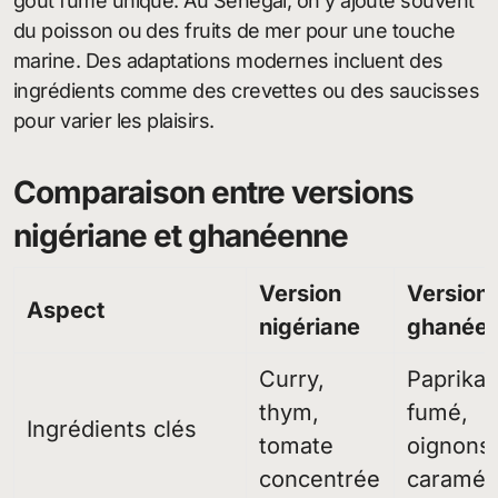
goût fumé unique. Au Sénégal, on y ajoute souvent
du poisson ou des fruits de mer pour une touche
marine. Des adaptations modernes incluent des
ingrédients comme des crevettes ou des saucisses
pour varier les plaisirs.
Comparaison entre versions
nigériane et ghanéenne
Version
Version
Aspect
nigériane
ghanée
Curry,
Paprika
thym,
fumé,
Ingrédients clés
tomate
oignons
concentrée
caramél