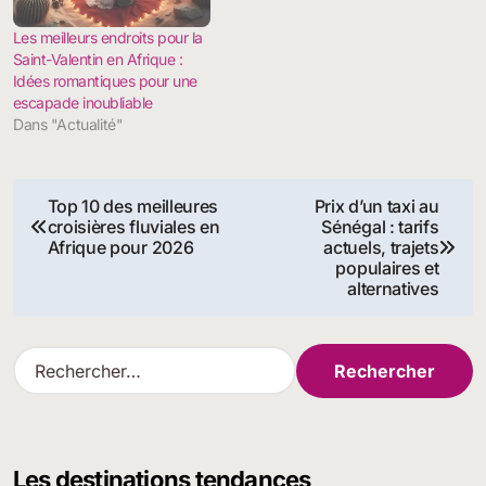
Les meilleurs endroits pour la
Saint-Valentin en Afrique :
Idées romantiques pour une
escapade inoubliable
Dans "Actualité"
Navigation
Top 10 des meilleures
Prix d’un taxi au
croisières fluviales en
Sénégal : tarifs
de
Afrique pour 2026
actuels, trajets
populaires et
l’article
alternatives
R
e
c
h
e
Les destinations tendances
r