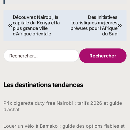
Navigation
Découvrez Nairobi, la
Des Initiatives
capitale du Kenya et la
touristiques majeures
de
plus grande ville
prévues pour l’Afrique
d’Afrique orientale
du Sud
l’article
R
e
c
h
e
Les destinations tendances
r
c
h
Prix cigarette duty free Nairobi : tarifs 2026 et guide
e
d’achat
r
:
Louer un vélo à Bamako : guide des options fiables et