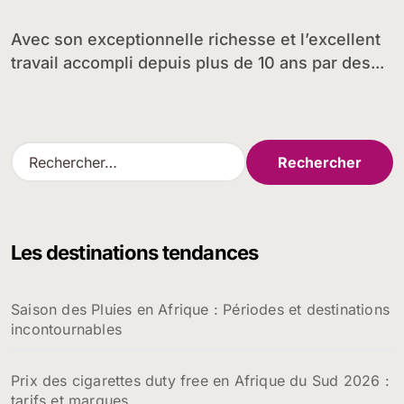
Avec son exceptionnelle richesse et l’excellent
travail accompli depuis plus de 10 ans par des...
R
e
c
h
e
Les destinations tendances
r
c
h
Saison des Pluies en Afrique : Périodes et destinations
e
incontournables
r
:
Prix des cigarettes duty free en Afrique du Sud 2026 :
tarifs et marques