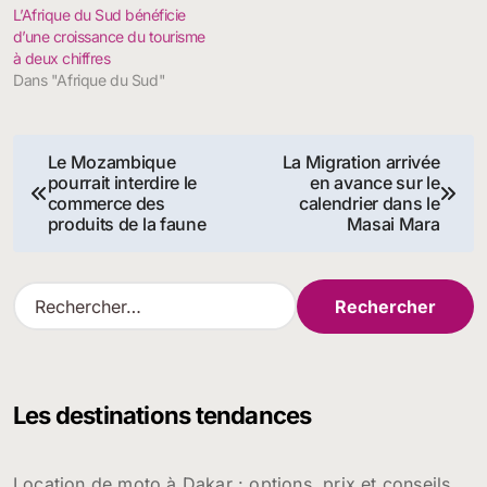
L’Afrique du Sud bénéficie
d’une croissance du tourisme
à deux chiffres
Dans "Afrique du Sud"
Navigation
Le Mozambique
La Migration arrivée
pourrait interdire le
en avance sur le
de
commerce des
calendrier dans le
produits de la faune
Masai Mara
l’article
R
e
c
h
e
Les destinations tendances
r
c
h
Location de moto à Dakar : options, prix et conseils
e