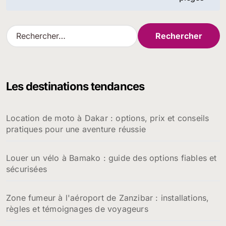
R
e
c
h
e
Les destinations tendances
r
c
h
Location de moto à Dakar : options, prix et conseils
e
pratiques pour une aventure réussie
r
:
Louer un vélo à Bamako : guide des options fiables et
sécurisées
Zone fumeur à l'aéroport de Zanzibar : installations,
règles et témoignages de voyageurs