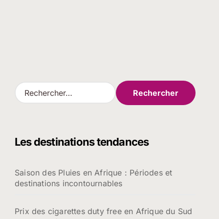
R
e
c
h
e
Les destinations tendances
r
c
h
Saison des Pluies en Afrique : Périodes et
e
destinations incontournables
r
:
Prix des cigarettes duty free en Afrique du Sud