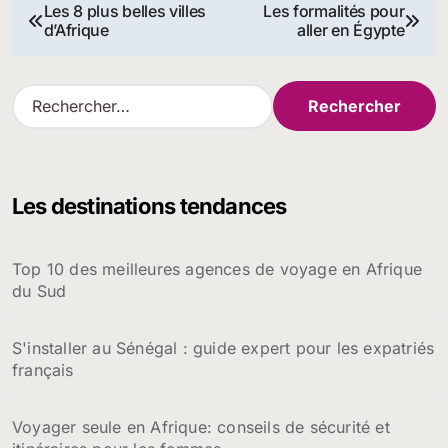
Navigation
Les 8 plus belles villes
Les formalités pour
d’Afrique
aller en Égypte
de
l’article
R
e
c
h
e
Les destinations tendances
r
c
h
Top 10 des meilleures agences de voyage en Afrique
e
du Sud
r
:
S'installer au Sénégal : guide expert pour les expatriés
français
Voyager seule en Afrique: conseils de sécurité et