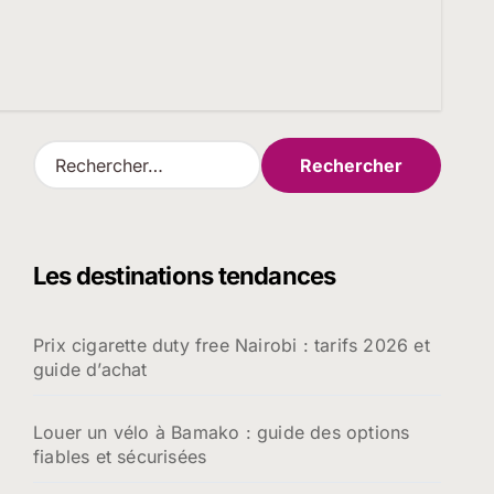
R
e
c
h
e
Les destinations tendances
r
c
h
Prix cigarette duty free Nairobi : tarifs 2026 et
e
guide d’achat
r
:
Louer un vélo à Bamako : guide des options
fiables et sécurisées