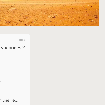
s vacances ?
e
r une île…