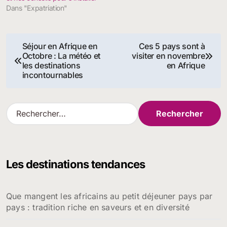
Dans "Expatriation"
Navigation
Séjour en Afrique en
Ces 5 pays sont à
Octobre : La météo et
visiter en novembre
de
les destinations
en Afrique
incontournables
l’article
R
e
c
h
e
Les destinations tendances
r
c
h
Que mangent les africains au petit déjeuner pays par
e
pays : tradition riche en saveurs et en diversité
r