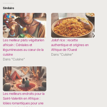
Similaire
Les meilleur plats végétarien
Jollof rice : recette
africain : Céréales et
authentique et origines en
légumineuses au cœur de la
Afrique de l’Ouest
cuisine
Dans "Cuisine"
Dans "Cuisine"
Les meilleurs endroits pour la
Saint-Valentin en Afrique :
Idées romantiques pour une