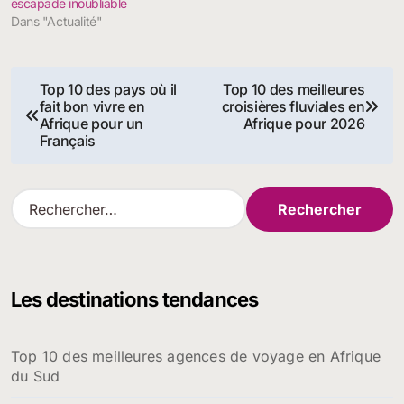
escapade inoubliable
Dans "Actualité"
Navigation
Top 10 des pays où il
Top 10 des meilleures
fait bon vivre en
croisières fluviales en
de
Afrique pour un
Afrique pour 2026
Français
l’article
R
e
c
h
e
Les destinations tendances
r
c
h
Top 10 des meilleures agences de voyage en Afrique
e
du Sud
r